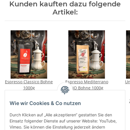
Kunden kauften dazu folgende
Artikel:
Espresso Classico Bohne
Espresso Mediterrano
Un
1000g
BIO Bohne 1000g
29,50 €
*
30,00 €
*
29,50 € pro 1 kg
30,00 € pro 1 kg
Wie wir Cookies & Co nutzen
Durch Klicken auf „Alle akzeptieren“ gestatten Sie den
Einsatz folgender Dienste auf unserer Website: YouTube,
Vimeo. Sie können die Einstellung jederzeit ändern