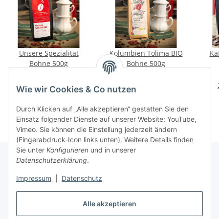
Unsere Spezialität
Kolumbien Tolima BIO
Ka
Bohne 500g
Bohne 500g
14,90 €
*
16,20 €
*
29,80 € pro 1 kg
32,40 € pro 1 kg
Wie wir Cookies & Co nutzen
Durch Klicken auf „Alle akzeptieren“ gestatten Sie den
Einsatz folgender Dienste auf unserer Website: YouTube,
Vimeo. Sie können die Einstellung jederzeit ändern
(Fingerabdruck-Icon links unten). Weitere Details finden
Sie unter
Konfigurieren
und in unserer
Datenschutzerklärung
.
Informationen
Impressum
|
Datenschutz
Alle akzeptieren
Gesetzliche Informationen