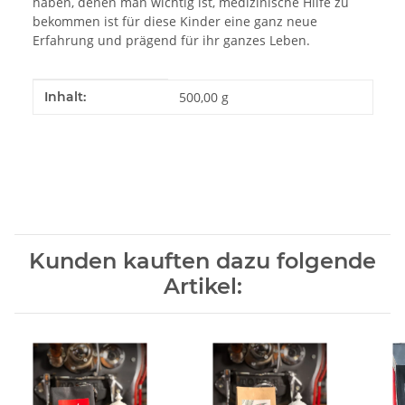
haben, denen man wichtig ist, medizinische Hilfe zu
bekommen ist für diese Kinder eine ganz neue
Erfahrung und prägend für ihr ganzes Leben.
Produkteigenschaft
Wert
Inhalt:
500,00 g
Kunden kauften dazu folgende
Artikel: