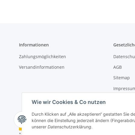
Informationen
Gesetzlich
Zahlungsmöglichkeiten
Datenschu
Versandinformationen
AGB
Sitemap
Impressu
Widerrufs
Wie wir Cookies & Co nutzen
Durch Klicken auf „Alle akzeptieren“ gestatten Sie d
können die Einstellung jederzeit ändern (Fingerabdru
Vertrag widerrufen
unserer
Datenschutzerklärung
.
* Alle Preise inkl. gesetzlicher USt., zzgl.
Versand