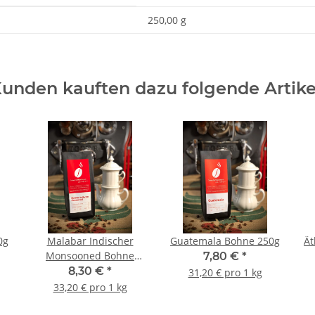
250,00 g
unden kauften dazu folgende Artike
0g
Malabar Indischer
Guatemala Bohne 250g
Ät
Monsooned Bohne
7,80 €
*
250g
8,30 €
*
31,20 € pro 1 kg
33,20 € pro 1 kg