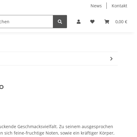
News
Kontakt
ung
Sortenrein
Die Kaffeerösterei
0,00 €
o
ruckende Geschmacksvielfalt. Zu seinem ausgesprochen
 sich feine-fruchtige Noten, sowie ein kräftiger Körper,