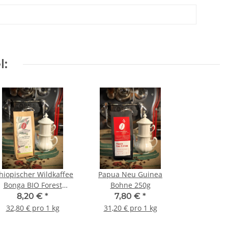
l:
hiopischer Wildkaffee
Papua Neu Guinea
Bonga BIO Forest
Bohne 250g
Bohne 250g
8,20 €
*
7,80 €
*
32,80 € pro 1 kg
31,20 € pro 1 kg