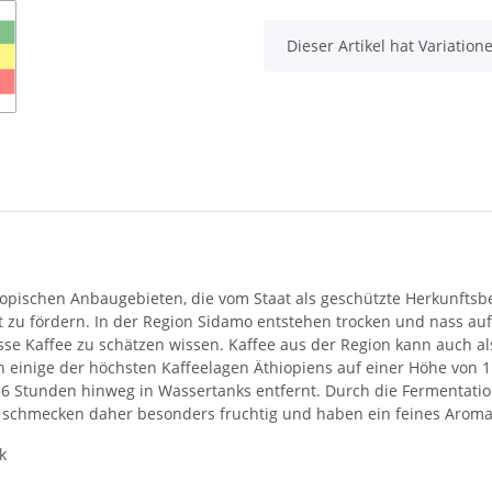
x
Dieser Artikel hat Variatio
iopischen Anbaugebieten, die vom Staat als geschützte Herkunf
u fördern. In der Region Sidamo entstehen trocken und nass aufbe
 Tasse Kaffee zu schätzen wissen. Kaffee aus der Region kann auch
ch einige der höchsten Kaffeelagen Äthiopiens auf einer Höhe von
36 Stunden hinweg in Wassertanks entfernt. Durch die Fermentatio
 schmecken daher besonders fruchtig und haben ein feines Aroma
k