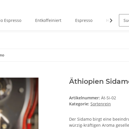
io Espresso
Entkoffeiniert
Espresso
Hausmisch
amo
Äthiopien Sidam
Artikelnummer:
Ät-Si-02
Kategorie:
Sortenrein
Der Sidamo birgt eine beeind
würzig-kräftigen Aroma gesellen