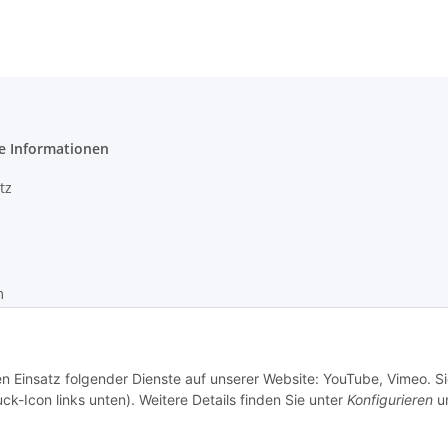
e Informationen
tz
m
recht
en Einsatz folgender Dienste auf unserer Website: YouTube, Vimeo. S
ck-Icon links unten). Weitere Details finden Sie unter
Konfigurieren
un