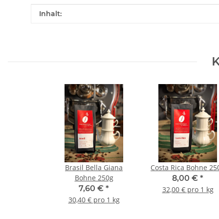
Produkteigenschaft
Wert
Inhalt:
K
Brasil Bella Giana
Costa Rica Bohne 25
Bohne 250g
8,00 €
*
7,60 €
*
32,00 € pro 1 kg
30,40 € pro 1 kg