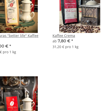
ras "better life" Kaffee
Kaffee Crema
ab
7,80 €
*
00 €
*
31,20 € pro 1 kg
€ pro 1 kg