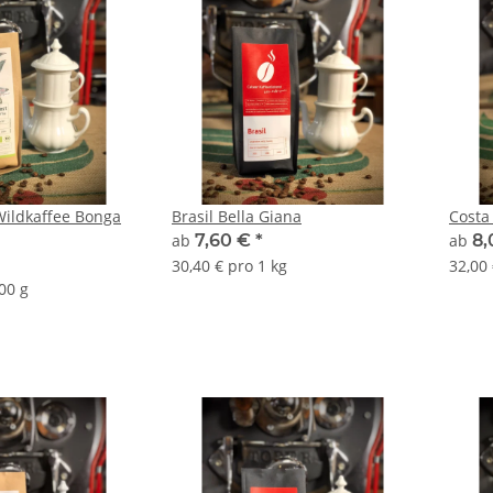
Wildkaffee Bonga
Brasil Bella Giana
Costa
ab
7,60 €
*
ab
8,
30,40 € pro 1 kg
32,00 
00 g