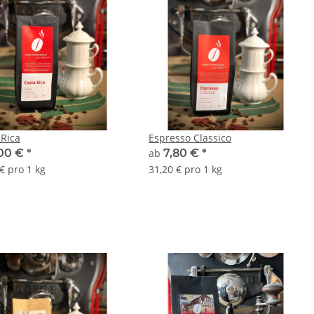
 Rica
Espresso Classico
00 €
*
ab
7,80 €
*
€ pro 1 kg
31,20 € pro 1 kg