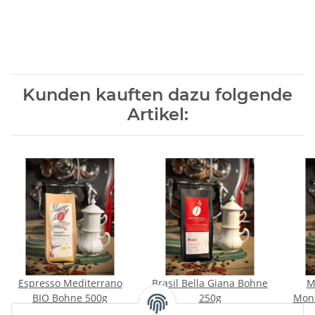
Kunden kauften dazu folgende
Artikel:
Espresso Mediterrano
Brasil Bella Giana Bohne
M
BIO Bohne 500g
250g
Mon
15,20 €
*
7,60 €
*