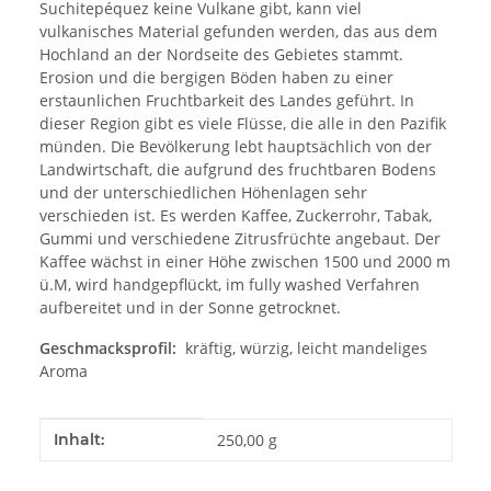
Suchitepéquez keine Vulkane gibt, kann viel
vulkanisches Material gefunden werden, das aus dem
Hochland an der Nordseite des Gebietes stammt.
Erosion und die bergigen Böden haben zu einer
erstaunlichen Fruchtbarkeit des Landes geführt. In
dieser Region gibt es viele Flüsse, die alle in den Pazifik
münden. Die Bevölkerung lebt hauptsächlich von der
Landwirtschaft, die aufgrund des fruchtbaren Bodens
und der unterschiedlichen Höhenlagen sehr
verschieden ist. Es werden Kaffee, Zuckerrohr, Tabak,
Gummi und verschiedene Zitrusfrüchte angebaut. Der
Kaffee wächst in einer Höhe zwischen 1500 und 2000 m
ü.M, wird handgepflückt, im fully washed Verfahren
aufbereitet und in der Sonne getrocknet.
Geschmacksprofil:
kräftig, würzig, leicht mandeliges
Aroma
Produkteigenschaft
Wert
Inhalt:
250,00 g