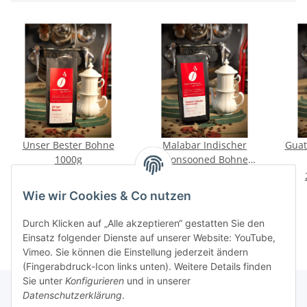
Unser Bester Bohne
Malabar Indischer
Guat
1000g
Monsooned Bohne
1000g
29,50 €
*
31,50 €
*
29,50 € pro 1 kg
31,50 € pro 1 kg
Wie wir Cookies & Co nutzen
Durch Klicken auf „Alle akzeptieren“ gestatten Sie den
Einsatz folgender Dienste auf unserer Website: YouTube,
Vimeo. Sie können die Einstellung jederzeit ändern
(Fingerabdruck-Icon links unten). Weitere Details finden
Sie unter
Konfigurieren
und in unserer
Datenschutzerklärung
.